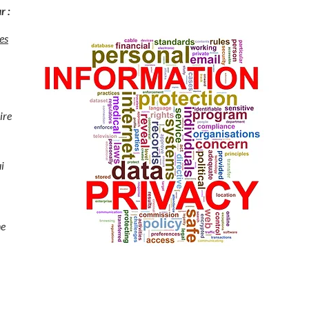
r :
es
ire
i
ne